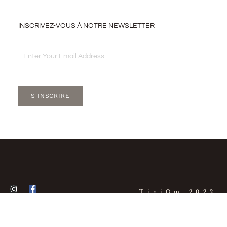
INSCRIVEZ-VOUS À NOTRE NEWSLETTER
Email
S'INSCRIRE
I
F
TiniOm 2022
n
a
s
c
t
e
a
b
g
o