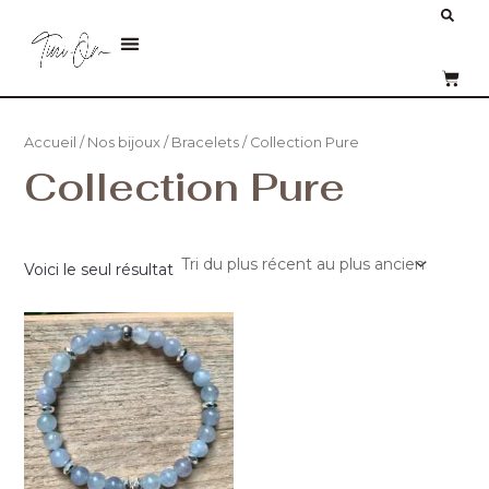
Aller
Re
au
Menu
contenu
PANI
Accueil
/
Nos bijoux
/
Bracelets
/ Collection Pure
Collection Pure
Voici le seul résultat