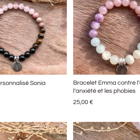
Bracelet Emma contre l’
rsonnalisé Sonia
l’anxiété et les phobies
25,00
€
PLAGE
PLAG
DE
DE