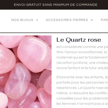
ENVOI GRATUIT SANS MINIMUM DE COMMANDE
NOS BIJOUX
ACCESSOIRES PIERRES
PAR
Le Quartz rose
est considérée comme une pierr
titre: l’amour inconditionnel,
maternel qui est le fondement 
réconfort profond, une chaleur 
ancre l’enfant et le futur adult
Étonnante avec les enfants, le 
parfaite pour les personnes m
résistances. Le Quartz rose ai
même, à résoudre les conflits
conseillée pour les problémat
les femmes n’arrivant pas à as