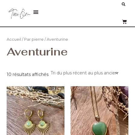
Trié
Aller
Re
du
plus
au
Menu
récent
au
contenu
PANI
plus
ancien
Accueil
/
Par pierre
/ Aventurine
Aventurine
10 résultats affichés