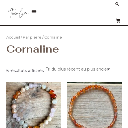
Trié
Aller
Re
du
plus
au
Menu
récent
au
contenu
PANI
plus
ancien
Accueil
/
Par pierre
/ Cornaline
Cornaline
6 résultats affichés