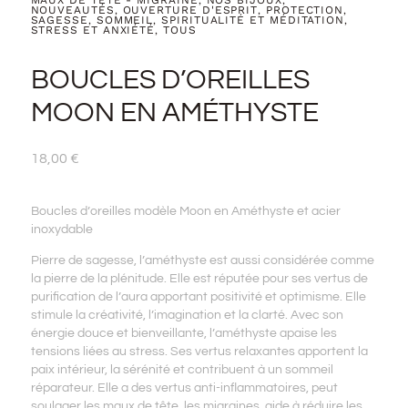
MAUX DE TÊTE - MIGRAINE
NOS BIJOUX
,
,
NOUVEAUTÉS
OUVERTURE D'ESPRIT
PROTECTION
,
,
,
SAGESSE
SOMMEIL
SPIRITUALITÉ ET MÉDITATION
,
,
,
STRESS ET ANXIÉTÉ
TOUS
,
BOUCLES D’OREILLES
MOON EN AMÉTHYSTE
18,00
€
Boucles d’oreilles modèle Moon en Améthyste et acier
inoxydable
Pierre de sagesse, l’améthyste est aussi considérée comme
la pierre de la plénitude. Elle est réputée pour ses vertus de
purification de l’aura apportant positivité et optimisme. Elle
stimule la créativité, l’imagination et la clarté. Avec son
énergie douce et bienveillante, l’améthyste apaise les
tensions liées au stress. Ses vertus relaxantes apportent la
paix intérieur, la sérénité et contribuent à un sommeil
réparateur. Elle a des vertus anti-inflammatoires, peut
soulager les maux de tête, les migraines, aide à réduire les