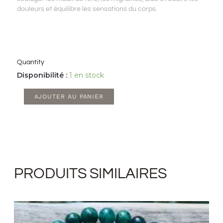
douleurs et équilibre les sensations du corps.
Quantity
quantité
Disponibilité :
1 en stock
de
AJOUTER AU PANIER
Boucles
d’oreilles
Moon
en
Améthyste
PRODUITS SIMILAIRES
Plage
de