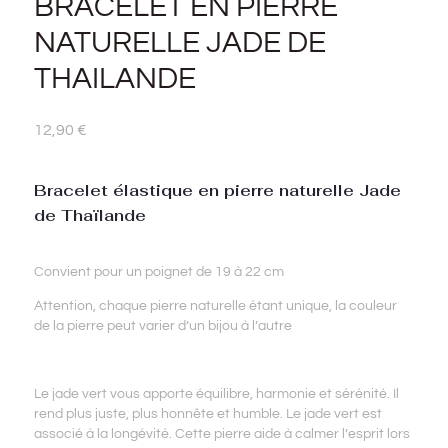
BRACELET EN PIERRE
NATURELLE JADE DE
THAILANDE
12,90
€
Bracelet élastique en pierre naturelle Jade
de Thaïlande
Convient pour un poignet de 19 à 22 cm
Attention, chaque pierre naturelle étant unique, la couleur
de la pierre peut varier d’un bijou à l’autre
Le jade vert vous apporte équilibre, harmonie et sérénité. Il
rend plus juste, plus honnête et humble. Le jade vert est
associé à la longévité. Cette pierre aide à calmer l’esprit lors