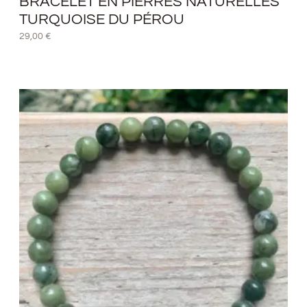
BRACELET EN PIERRES NATURELLES
TURQUOISE DU PÉROU
29,00
€
Plage
de
prix :
14,00 €
à
18,00 €