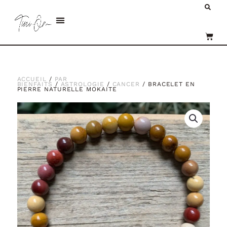
Aller
Re
au
Menu
contenu
PANI
ACCUEIL
/
PAR
BIENFAITS
/
ASTROLOGIE
/
CANCER
/ BRACELET EN
PIERRE NATURELLE MOKAITE