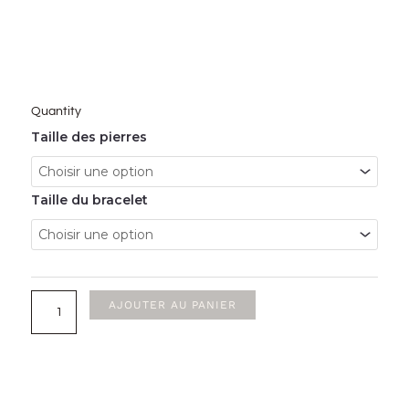
Quantity
quantité
Taille des pierres
de
Bracelet
Taille du bracelet
en
pierre
naturelle
Mokaite
AJOUTER AU PANIER