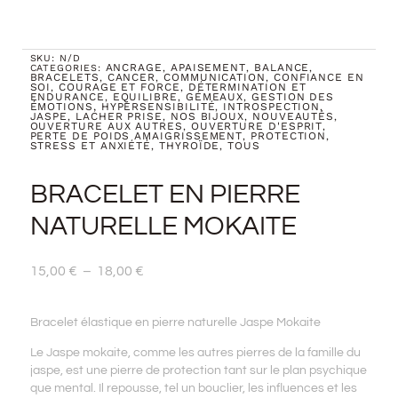
SKU:
N/D
ANCRAGE
APAISEMENT
BALANCE
CATEGORIES:
,
,
,
BRACELETS
CANCER
COMMUNICATION
CONFIANCE EN
,
,
,
SOI
COURAGE ET FORCE
DÉTERMINATION ET
,
,
ENDURANCE
EQUILIBRE
GÉMEAUX
GESTION DES
,
,
,
ÉMOTIONS, HYPERSENSIBILITÉ
INTROSPECTION
,
,
JASPE
LACHER PRISE
NOS BIJOUX
NOUVEAUTÉS
,
,
,
,
OUVERTURE AUX AUTRES
OUVERTURE D'ESPRIT
,
,
PERTE DE POIDS AMAIGRISSEMENT
PROTECTION
,
,
STRESS ET ANXIÉTÉ
THYROÏDE
TOUS
,
,
BRACELET EN PIERRE
NATURELLE MOKAITE
Plage
15,00
€
–
18,00
€
De
Prix :
15,00 €
Bracelet élastique en pierre naturelle Jaspe Mokaite
À
Le Jaspe mokaite, comme les autres pierres de la famille du
18,00 €
jaspe, est une pierre de protection tant sur le plan psychique
que mental. Il repousse, tel un bouclier, les influences et les