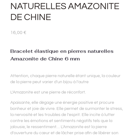
NATURELLES AMAZONITE
DE CHINE
16,00
€
Bracelet élastique en pierres naturelles
Amazonite de Chine 6 mm
Attention, chaque pierre naturelle étant unique, la couleur
de la pierre peut varier d’un bijou à l’autre
L’Amazonite est une pierre de réconfort.
Apaisante, elle dégage une énergie positive et procure
bonheur et joie de vivre. Elle permet de surmonter le stress,
la nervosité et les troubles de l’esprit. Elle incite à lutter
contre les émotions et sentiments négatifs tels que la
jalousie, le ressentiment… L’Amazonite est la pierre
d’ouverture du cœur et de lâcher prise afin de libérer son