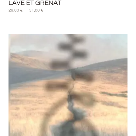
LAVE ET GRENAT
29,00
€
–
31,00
€
Plage
de
prix :
29,00 €
à
31,00 €