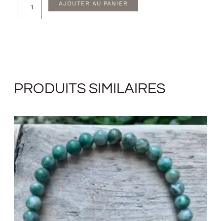
quantité
AJOUTER AU PANIER
de
Bracelet
personnalisé
PRODUITS SIMILAIRES