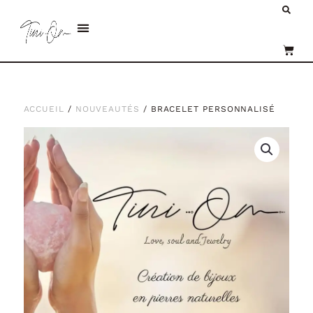
Aller
Re
au
Menu
contenu
PANI
ACCUEIL
/
NOUVEAUTÉS
/ BRACELET PERSONNALISÉ