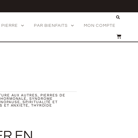
Rech
 PIERRE
PAR BIENFAITS
MON COMPTE
PANIER
TURE AUX AUTRES
PIERRES DE
,
 HORMONALE, SYNDROME
ÉNOPAUSE
SPIRITUALITÉ ET
,
S ET ANXIÉTÉ
THYROÏDE
,
ER EN