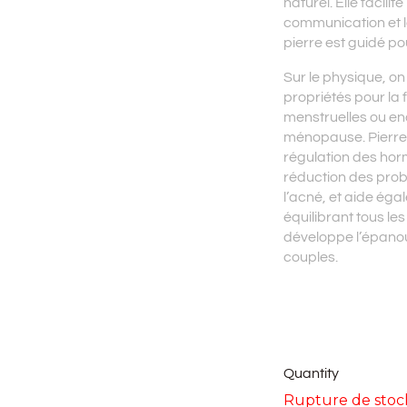
naturel. Elle facili
communication et l
pierre est guidé po
Sur le physique, on
propriétés pour la f
menstruelles ou en
ménopause. Pierre d
régulation des hor
réduction des pro
l’acné, et aide éga
équilibrant tous l
développe
l’épanou
couples.
Quantity
Rupture de stoc