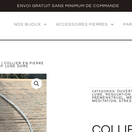
ENVOI GRATUIT SANS MINIMUM DE COMMANDE
NOS BIJOUX
ACCESSOIRES PIERRES
PAR
/ COLLIER EN PIERRE
IF LUNE DORÉ
OUVER
CATEGORIES:
LUNE
REGULATION
,
PRÉMENSTRUEL, M
MÉDITATION
STRES
,
COLLI