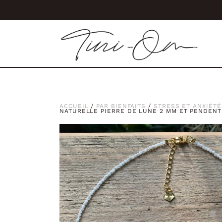
Aller
au
contenu
ACCUEIL
/
PAR BIENFAITS
/
STRESS ET ANXIÉTÉ
NATURELLE PIERRE DE LUNE 2 MM ET PENDENT