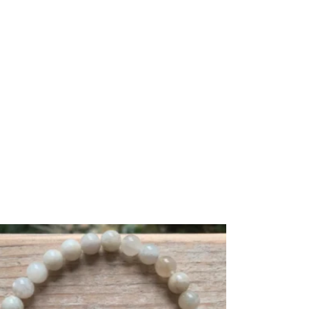
Plage
de
prix :
17,00 €
à
24,00 €