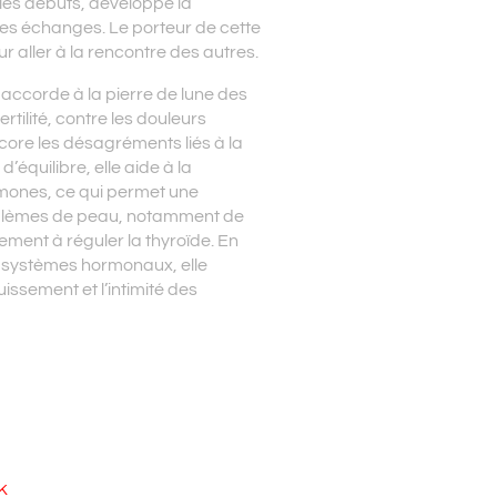
te les débuts, développe la
es échanges. Le porteur de cette
ur aller à la rencontre des autres.
 accorde à la pierre de lune des
ertilité, contre les douleurs
core les désagréments liés à la
’équilibre, elle aide à la
mones, ce qui permet une
blèmes de peau, notamment de
lement à réguler la thyroïde. En
es systèmes hormonaux, elle
issement et l’intimité des
k