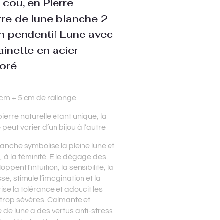
e cou, en Pierre
erre de lune blanche 2
n pendentif Lune avec
ainette en acier
doré
cm + 5 cm de rallonge
ierre naturelle étant unique, la
 peut varier d’un bijou à l’autre
lanche symbolise la pleine lune et
, à la féminité. Elle dégage des
ppent l’intuition, la sensibilité, la
se, stimule l’imagination et la
orise la tolérance et adoucit les
trop sévères. Calmante et
e de lune a des vertus anti-stress