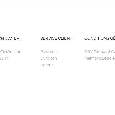
ONTACTER
SERVICE CLIENT
CONDITIONS G
@TiniOm.com
Paiement
CGV Termes & Co
32 14
Livraison
Mentions Légale
Retour