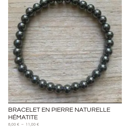
prix :
8,00 €
à
11,00 €
BRACELET EN PIERRE NATURELLE
HÉMATITE
8,00
€
–
11,00
€