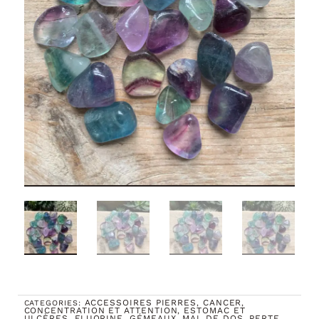
ACCESSOIRES PIERRES
CANCER
CATEGORIES:
,
,
CONCENTRATION ET ATTENTION
ESTOMAC ET
,
ULCÈRES
FLUORINE
GÉMEAUX
MAL DE DOS
PERTE
,
,
,
,