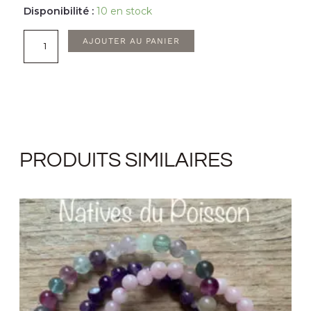
quantité
Disponibilité :
10 en stock
de
AJOUTER AU PANIER
Pierre
naturelle
roulée
Fluorine
multicolore
PRODUITS SIMILAIRES