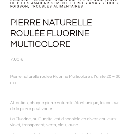
DE POIDS AMAIGRISSEMENT
PIERRES AMAS GÉODES
,
,
POISSON
TROUBLES ALIMENTAIRES
,
PIERRE NATURELLE
ROULÉE FLUORINE
MULTICOLORE
7,00
€
Pierre naturelle roulée Fluorine Multicolore à l’unité 20 – 30
mm
Attention, chaque pierre naturelle étant unique, la couleur
de la pierre peut varier
La Fluorine, ou Fluorite, est disponible en divers couleurs:
violet, transparent, verts, bleu, jaune…